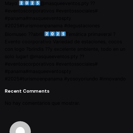
Mayo
@masqueeventos.pty ??
#eventoscorporativos #eventossociales#
#panama#masqueeventospty
#2025#turismoenpanama #degustaciones
Biomuseo ??abril
Temática primaveral ?
Evento coorporativo Variedad de estaciones, cocos
con logo ?brindis ??y excelente ambiente, todo en un
solo lugar! @masqueeventos.pty ??
#eventoscorporativos #eventossociales#
#panama#masqueeventospty
#2025#turismoenpanama #yosoyoriundo #innovando
Recent Comments
No hay comentarios que mostrar.