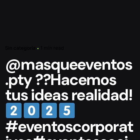
Sin categoría
1 min read
@masqueeventos
.pty ??Hacemos
tus ideas realidad!
#eventoscorporat