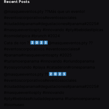
Recent Posts
@masqueeventos.pty ??Más que un evento!
#eventoscorporativos#eventossociales
#ciudaddepanama#degustaciones#panama#2025#
#masqueeventospty #innovando #pty#bebidastipicas
#comidatipica #brunch #2024
Cata de ron ?
@masqueeventos.pty ??
#eventoscorporativos #eventossociales#
#panama#masqueeventospty #2025
#turismoenpanama #innovando #oriundopanama
#yosoyoriundo #playa #cataderon#ronespanama
@masqueeventos.pty ??
#eventoscorporativos#eventossociales
#ciudaddepanama#degustaciones#panama#2025#
#masqueeventospty #innovando
#pty#bebidas#ciudaddepanama #turismoenpanama
#biomuseo