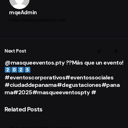
mqeAdmin
https://masqueeventos.com
Next Post
@masqueeventos.pty ??Más que un evento!
#eventoscorporativos#eventossociales
#ciudaddepanama#degustaciones#pana
ma#2025#masqueeventospty #
Posted by
Related Posts
mqeAdmin