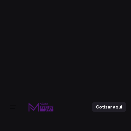
Cotizar aquí