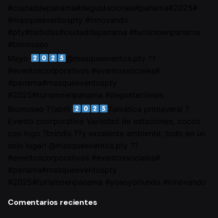
#ciudaddepanama#degustaciones#panama#2025#
#masqueeventospty #innovando
#pty#bebidas#ciudaddepanama #turismoenpanama
#biomuseo
Mayo
@masqueeventos.pty ??
#eventoscorporativos #eventossociales#
#panama#masqueeventospty
#2025#turismoenpanama #degustaciones
Biomuseo ??abril
Temática primaveral ?
Evento coorporativo Variedad de estaciones, cocos
con logo ?brindis ??y excelente ambiente, todo en un
solo lugar! @masqueeventos.pty ??
#eventoscorporativos #eventossociales#
#panama#masqueeventospty
#2025#turismoenpanama #yosoyoriundo #innovando
Comentarios recientes