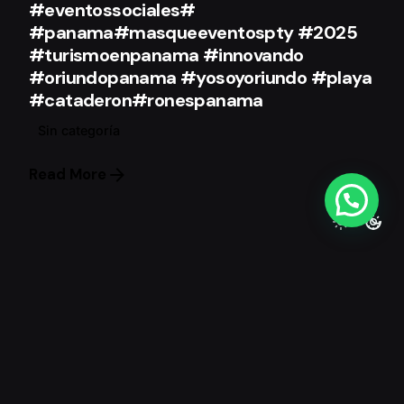
#eventossociales#
#panama#masqueeventospty #2025
#turismoenpanama #innovando
#oriundopanama #yosoyoriundo #playa
#cataderon#ronespanama
Sin categoría
Read More
Leave a Reply
Tu dirección de correo electrónico no será
publicada.
Los campos obligatorios están marcados
con
*
Nombre
*