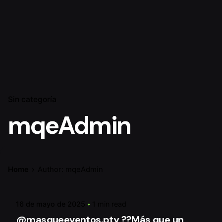
Sin categoría
mqeAdmin
Posted by
Home
Author: mqeAdmin
mqeAdmin
16 de mayo de 2025
1 min read
@masqueeventos.pty ??Más que un