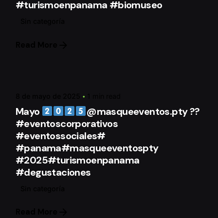
#turismoenpanama #biomuseo
Sin categoría
Read More
Posted by
mqeAdmin
8 de mayo de 2025
1 min read
Mayo
@masqueeventos.pty ??
#eventoscorporativos
#eventossociales#
#panama#masqueeventospty
#2025#turismoenpanama
#degustaciones
Sin categoría
Read More