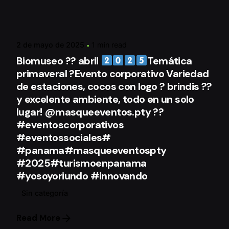
Posted by
mqeAdmin
2 de mayo de 2025
1 min read
Biomuseo ?? abril
Temática
primaveral ?Evento corporativo Variedad
de estaciones, cocos con logo ? brindis ??
y excelente ambiente, todo en un solo
lugar! @masqueeventos.pty ??
#eventoscorporativos
#eventossociales#
#panama#masqueeventospty
#2025#turismoenpanama
#yosoyoriundo #innovando
Sin categoría
Read More