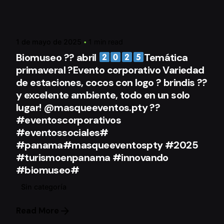
Posted by
mqeAdmin
1 de mayo de 2025
1 min read
Biomuseo ?? abril
Temática
primaveral ?Evento corporativo Variedad
de estaciones, cocos con logo ? brindis ??
y excelente ambiente, todo en un solo
lugar! @masqueeventos.pty ??
#eventoscorporativos
#eventossociales#
#panama#masqueeventospty #2025
#turismoenpanama #innovando
#biomuseo#
Sin categoría
Read More