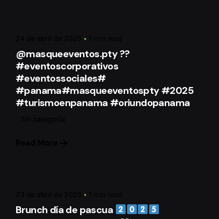
Posted by
mqeAdmin
24 de abril de 2025
1 min read
@masqueeventos.pty ??
#eventoscorporativos
#eventossociales#
#panama#masqueeventospty #2025
#turismoenpanama #oriundopanama
Sin categoría
Read More
Posted by
mqeAdmin
23 de abril de 2025
1 min read
Brunch día de pascua