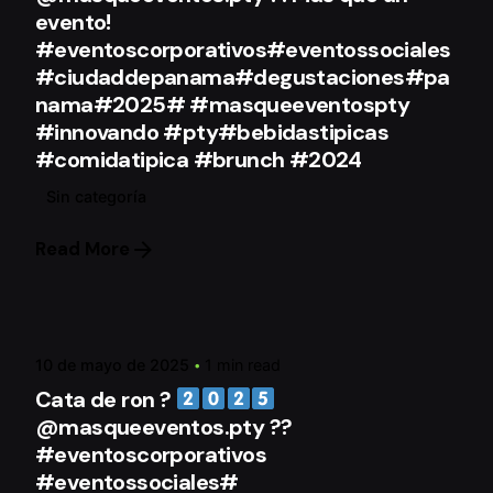
evento!
#eventoscorporativos#eventossociales
#ciudaddepanama#degustaciones#pa
nama#2025# #masqueeventospty
#innovando #pty#bebidastipicas
#comidatipica #brunch #2024
Sin categoría
Read More
Posted by
mqeAdmin
10 de mayo de 2025
1 min read
Cata de ron ?
@masqueeventos.pty ??
#eventoscorporativos
#eventossociales#