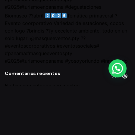
#2025#turismoenpanama #degustaciones
Biomuseo ??abril
Temática primaveral ?
Evento coorporativo Variedad de estaciones, cocos
con logo ?brindis ??y excelente ambiente, todo en un
solo lugar! @masqueeventos.pty ??
#eventoscorporativos #eventossociales#
#panama#masqueeventospty
#2025#turismoenpanama #yosoyoriundo #innovando
Comentarios recientes
No hay comentarios que mostrar.
Entradas recientes
@masqueeventos.pty ??Más que un evento!