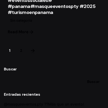
#eventossociales#
#panama#masqueeventospty #2025
#turismoenpanama
Sin categoría
Read More
1
2
Buscar
Buscar
Entradas recientes
@masqueeventos.pty ??Más que un evento!