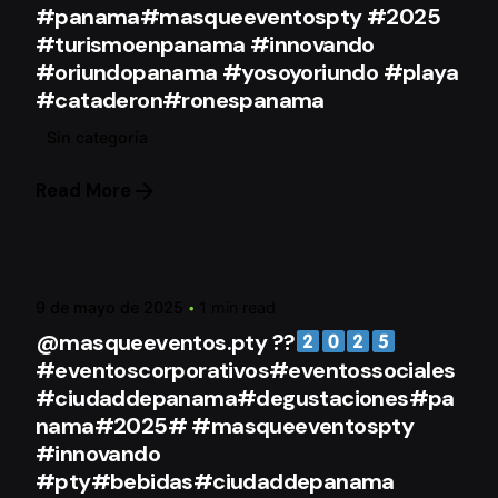
#panama#masqueeventospty #2025
#turismoenpanama #innovando
#oriundopanama #yosoyoriundo #playa
#cataderon#ronespanama
Sin categoría
Read More
Posted by
mqeAdmin
9 de mayo de 2025
1 min read
@masqueeventos.pty ??
#eventoscorporativos#eventossociales
#ciudaddepanama#degustaciones#pa
nama#2025# #masqueeventospty
#innovando
#pty#bebidas#ciudaddepanama