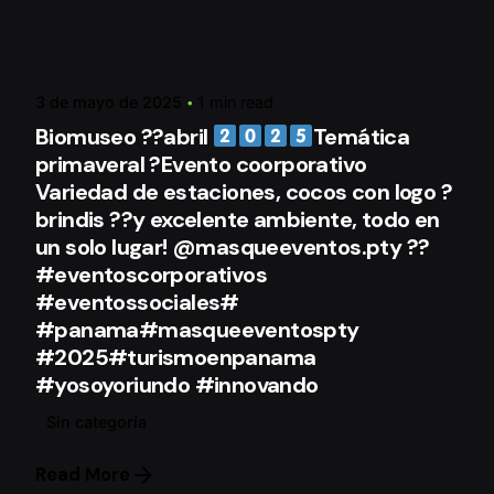
Posted by
mqeAdmin
3 de mayo de 2025
1 min read
Biomuseo ??abril
Temática
primaveral ?Evento coorporativo
Variedad de estaciones, cocos con logo ?
brindis ??y excelente ambiente, todo en
un solo lugar! @masqueeventos.pty ??
#eventoscorporativos
#eventossociales#
#panama#masqueeventospty
#2025#turismoenpanama
#yosoyoriundo #innovando
Sin categoría
Read More