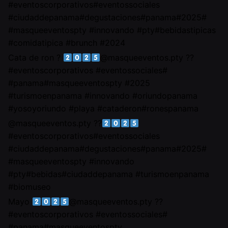
#eventoscorporativos#eventossociales
#ciudaddepanama#degustaciones#panama#2025#
#masqueeventospty #innovando #pty#bebidastipicas
#comidatipica #brunch #2024
Cata de ron ?
@masqueeventos.pty ??
#eventoscorporativos #eventossociales#
#panama#masqueeventospty #2025
#turismoenpanama #innovando #oriundopanama
#yosoyoriundo #playa #cataderon#ronespanama
@masqueeventos.pty ??
#eventoscorporativos#eventossociales
#ciudaddepanama#degustaciones#panama#2025#
#masqueeventospty #innovando
#pty#bebidas#ciudaddepanama #turismoenpanama
#biomuseo
Mayo
@masqueeventos.pty ??
#eventoscorporativos #eventossociales#
#panama#masqueeventospty