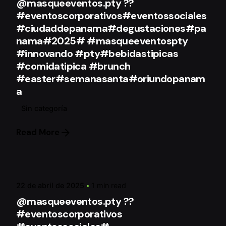
@masqueeventos.pty ??
#eventoscorporativos#eventossociales
#ciudaddepanama#degustaciones#pa
nama#2025# #masqueeventospty
#innovando #pty#bebidastipicas
#comidatipica #brunch
#easter#semanasanta#oriundopanam
a
Sin categoría
Read More
Posted by
mqeAdmin
22 de abril de 2025
1 min read
@masqueeventos.pty ??
#eventoscorporativos